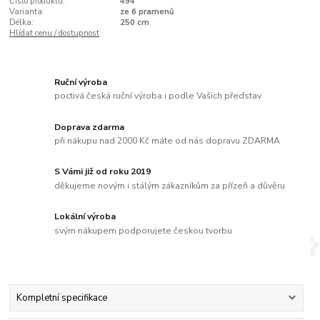
Číslo produktu:
494
Varianta:
ze 6 pramenů
Délka:
250 cm
Hlídat cenu / dostupnost
Ruční výroba
poctivá česká ruční výroba i podle Vašich představ
Doprava zdarma
při nákupu nad 2000 Kč máte od nás dopravu ZDARMA
S Vámi již od roku 2019
děkujeme novým i stálým zákazníkům za přízeň a důvěru
Lokální výroba
svým nákupem podporujete českou tvorbu
Kompletní specifikace