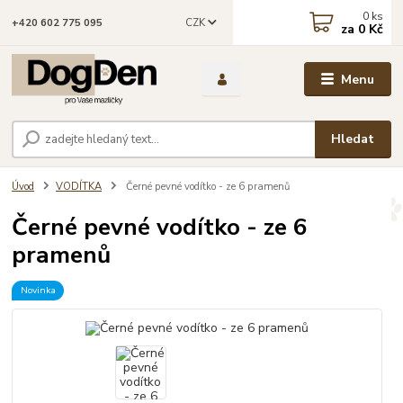
0
ks
CZK
+420 602 775 095
za
0 Kč
Menu
Hledat
Úvod
VODÍTKA
Černé pevné vodítko - ze 6 pramenů
Černé pevné vodítko - ze 6
pramenů
Novinka