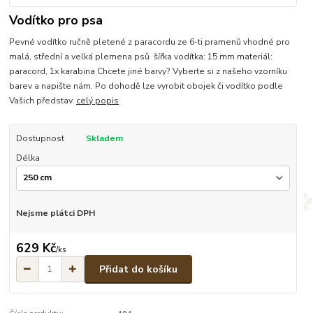
Vodítko pro psa
Pevné vodítko ručně pletené z paracordu ze 6-ti pramenů vhodné pro
malá, střední a velká plemena psů šířka vodítka: 15 mm materiál:
paracord, 1x karabina Chcete jiné barvy? Vyberte si z našeho vzorníku
barev a napište nám. Po dohodě lze vyrobit obojek či vodítko podle
Vašich představ.
celý popis
Dostupnost
Skladem
Délka
Nejsme plátci DPH
629 Kč
/
ks
Přidat do košíku