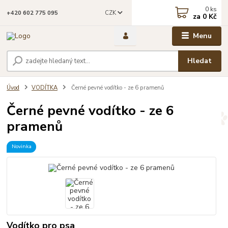
0
ks
CZK
+420 602 775 095
za
0 Kč
Menu
Hledat
Úvod
VODÍTKA
Černé pevné vodítko - ze 6 pramenů
Černé pevné vodítko - ze 6
pramenů
Novinka
Vodítko pro psa