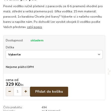
Pevné vodítko ručně pletené z paracordu ze 6-ti pramenů vhodné pro
malá, střední a velká plemena psů šířka vodítka: 15 mm materiál:
paracord, 1x karabina Chcete jiné barvy? Vyberte si z našeho vzorníku
barev a napište nám. Po dohodě lze vyrobit obojek či vodítko podle
Vašich představ.
celý popis
Dostupnost
skladem
Délka
Nejsme plátci DPH
cena od
329 Kč
/
ks
Přidat do košíku
Číslo produktu:
494