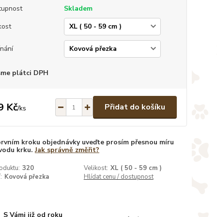
tupnost
Skladem
kost
nání
sme plátci DPH
9 Kč
Přidat do košíku
/
ks
prvním kroku objednávky uveďte prosím přesnou míru
vodu krku.
Jak správně změřit?
oduktu:
320
Velikost:
XL ( 50 - 59 cm )
:
Kovová přezka
Hlídat cenu / dostupnost
S Vámi již od roku