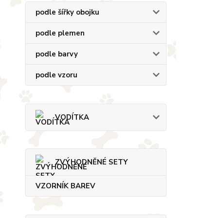
podle šířky obojku
podle plemen
podle barvy
podle vzoru
VODÍTKA
ZVÝHODNĚNÉ SETY
VZORNÍK BAREV