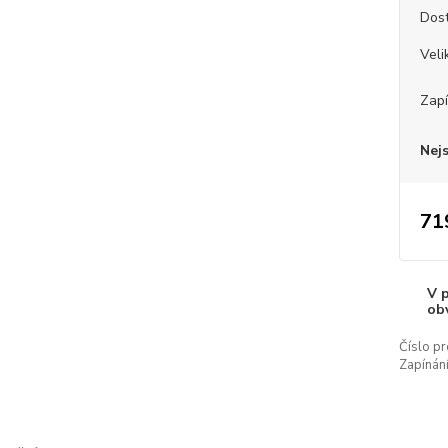
Dos
Veli
Zapí
Nej
71
V 
ob
Číslo pr
Zapínání