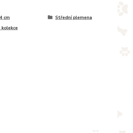
 4 cm
Střední plemena
 kolekce