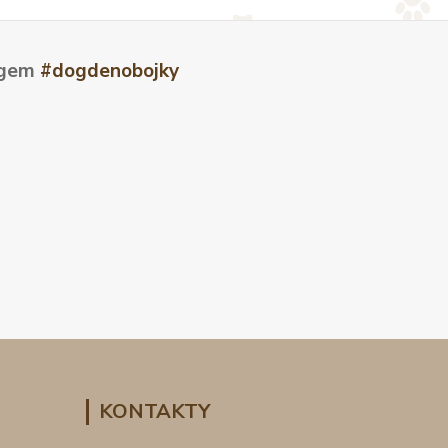
tagem
#dogdenobojky
KONTAKTY