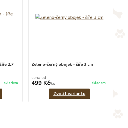
íře 2,7
Zeleno-černý obojek - šíře 3 cm
cena od
499 Kč
skladem
skladem
/
ks
Zvolit variantu