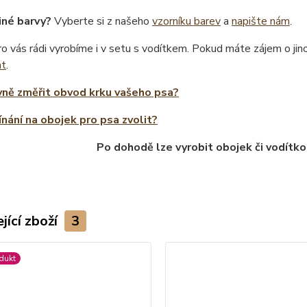
iné barvy?
Vyberte si z našeho
vzorníku barev
a
napište nám
.
o vás rádi vyrobíme i v setu s vodítkem. Pokud máte zájem o ji
at
.
vně změřit obvod krku vašeho psa?
ínání na obojek pro psa zvolit?
Po dohodě lze vyrobit obojek či vodítko
jící zboží
3
dukt