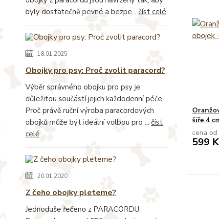
byly dostatečně pevné a bezpe...
číst celé
18.01.2025
Obojky pro psy: Proč zvolit paracord?
Výběr správného obojku pro psy je
důležitou součástí jejich každodenní péče.
Proč právě ruční výroba paracordových
Oranžov
šíře 4 c
obojků může být ideální volbou pro ...
číst
cena od
celé
599 K
20.01.2020
Z čeho obojky pleteme?
Jednoduše řečeno z PARACORDU.