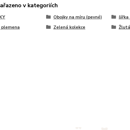
zařazeno v kategoriích
KY
Obojky na míru (pevné)
šířka
á plemena
Zelená kolekce
Žlutá