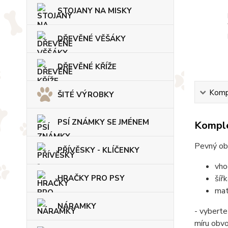
STOJANY NA MISKY
DŘEVĚNÉ VĚŠÁKY
DŘEVĚNÉ KŘÍŽE
Kompl
ŠITÉ VÝROBKY
PSÍ ZNÁMKY SE JMÉNEM
Komple
Pevný ob
PŘÍVĚSKY - KLÍČENKY
vho
šíř
HRAČKY PRO PSY
mat
NÁRAMKY
- vyberte
míru obv