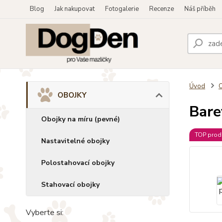
Blog
Jak nakupovat
Fotogalerie
Recenze
Náš příběh
Úvod
OBOJKY
Bare
Obojky na míru (pevné)
TOP prod
Nastavitelné obojky
Polostahovací obojky
Stahovací obojky
Vyberte si: