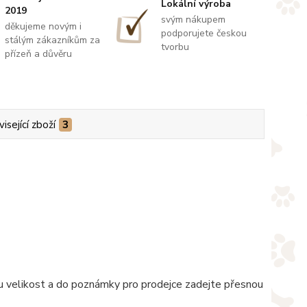
Lokální výroba
2019
svým nákupem
děkujeme novým i
podporujete českou
stálým zákazníkům za
tvorbu
přízeň a důvěru
isející zboží
3
nou velikost a do poznámky pro prodejce zadejte přesnou