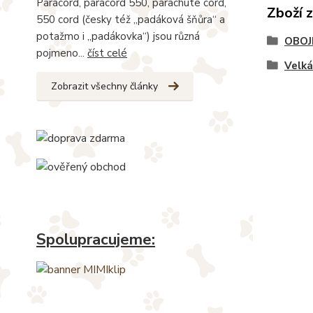
Paracord, paracord 550, parachute cord,
Zboží 
550 cord (česky též „padáková šňůra“ a
potažmo i „padákovka“) jsou různá
OBOJ
pojmeno...
číst celé
Velk
Zobrazit všechny články
Spolupracujeme: