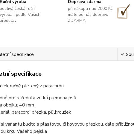
Ruční výroba
Doprava zdarma
poctivá česká ruční
při nákupu nad 2000 Kč
výroba i podle Vašich
máte od nás dopravu
představ
ZDARMA
etní specifikace
Souv
tní specifikace
ojek ručně pletený z paracordu
dné pro střední a velká plemena psů
ka obojku: 40 mm
eriál: paracord, přezka, půlkroužek
 si variantu buďto s plastovou či kovovou přezkou, dále přibliž
odu krku Vašeho pejska