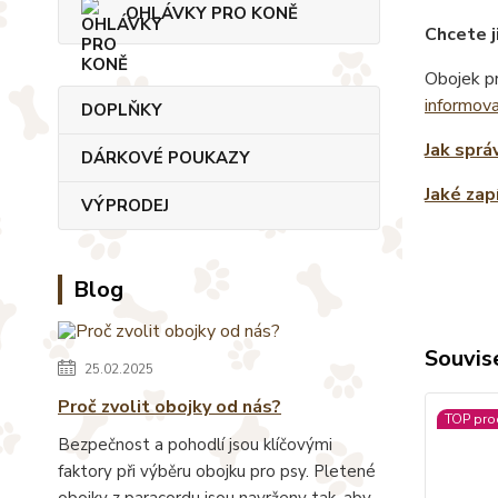
OHLÁVKY PRO KONĚ
Chcete j
Obojek pr
informov
DOPLŇKY
Jak sprá
DÁRKOVÉ POUKAZY
Jaké zap
VÝPRODEJ
Blog
Souvise
25.02.2025
Proč zvolit obojky od nás?
TOP pro
Bezpečnost a pohodlí jsou klíčovými
faktory při výběru obojku pro psy. Pletené
obojky z paracordu jsou navrženy tak, aby