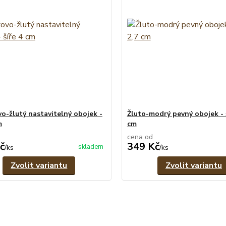
o-žlutý nastavitelný obojek -
Žluto-modrý pevný obojek - š
m
cm
cena od
č
349 Kč
skladem
/
ks
/
ks
Zvolit variantu
Zvolit variantu