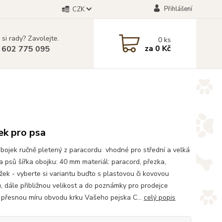
Přihlášení
CZK
 si rady? Zavolejte.
0
ks
za
0 Kč
 602 775 095
ek pro psa
bojek ručně pletený z paracordu vhodné pro střední a velká
 psů šířka obojku: 40 mm materiál: paracord, přezka,
žek - vyberte si variantu buďto s plastovou či kovovou
, dále přibližnou velikost a do poznámky pro prodejce
 přesnou míru obvodu krku Vašeho pejska C...
celý popis